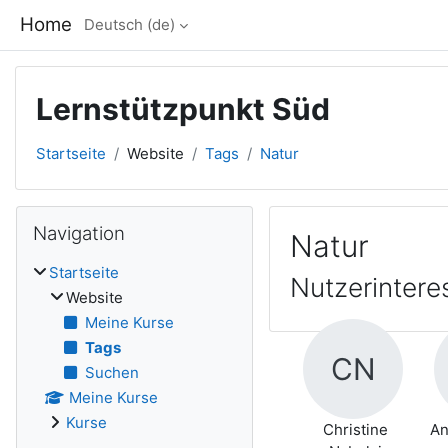
Zum Hauptinhalt
Home
Deutsch ‎(de)‎
Lernstützpunkt Süd
Startseite
Website
Tags
Natur
Blöcke
Navigation überspringen
Navigation
Natur
Startseite
Nutzerinteres
Website
Meine Kurse
Tags
CN
Suchen
Meine Kurse
Kurse
Christine
An